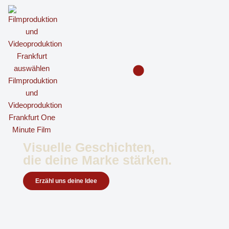
Zum
Inhalt
springen
Visuelle Geschichten,
die deine Marke stärken.
Erzähl uns deine Idee