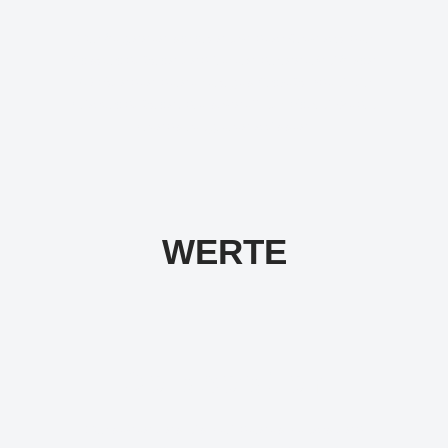
Wir beginnen sofort nach dem Dreh mit der
Postproduktion und liefern dir innerhalb von
24 Stunden deine fertiges Projekt. Ideal für
Filmproduktion, die schnell auf Social Media
Trends reagieren müssen.
WERTE
Collaboration
Wir sehen uns als Teil deines Teams und