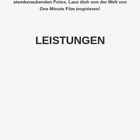
atemberaubenden Fotos. Lass dich von der Welt von
One Minute Film inspirieren!
LEISTUNGEN
BASICS
Neben Grundlagen wie Beratung,
Konzeptentwicklung, Storyboarderstellung
und dem kompletten P
roduktionsprozess
,
konzentrieren wir uns auf einzigartige
Aspekte, die dein Projekt einzigartig machen.